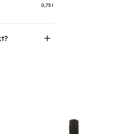
0,75 l
t?