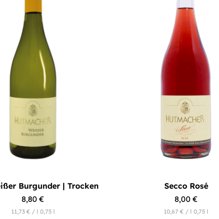
ißer Burgunder | Trocken
Secco Rosé
8,80
€
8,00
€
11,73
€
/
l
0,75
l
10,67
€
/
l
0,75
l