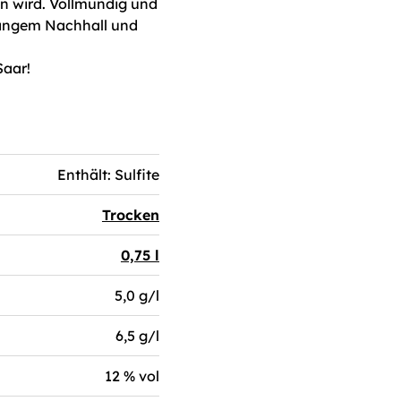
n wird. Vollmundig und
langem Nachhall und
Saar!
Enthält: Sulfite
Trocken
0,75 l
5,0 g/l
6,5 g/l
12 % vol