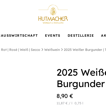
RAUSS­WIRTSCHAFT
EVENTS
DESTILLERIE
A
Rot | Rosé | Weiß | Secco
Weißwein
2025 Weißer Burgunder | 
2025 Weiß
Burgunder 
8,90
€
11,87
€
/
l
0,75
l