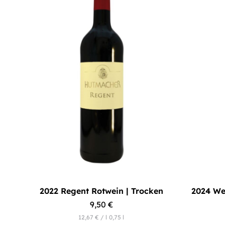
2022 Regent Rotwein | Trocken
2024 We
9,50
€
12,67
€
/
l
0,75
l