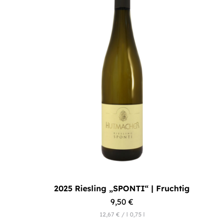
2025 Riesling „SPONTI“ | Fruchtig
9,50
€
12,67
€
/
l
0,75
l