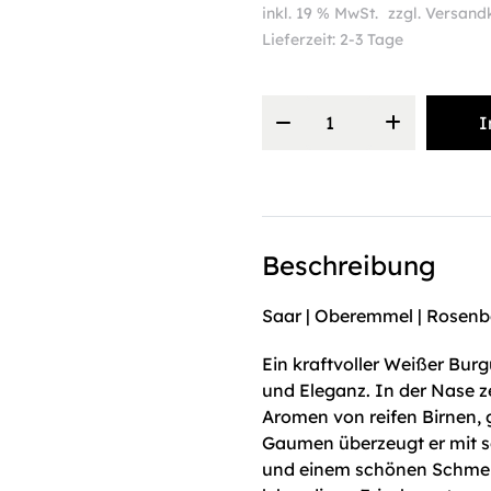
inkl. 19 % MwSt.
zzgl.
Versand
Lieferzeit:
2-3 Tage
2025
I
Weißer
Burgunder
|
Trocken
Menge
Beschreibung
Saar | Oberemmel | Rosenbe
Ein kraftvoller Weißer Bur
und Eleganz. In der Nase ze
Aromen von reifen Birnen, 
Gaumen überzeugt er mit s
und einem schönen Schmelz