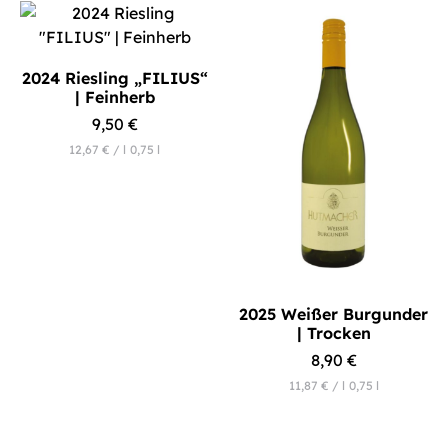
2024 Riesling „FILIUS“
| Feinherb
9,50
€
12,67
€
/
l
0,75
l
2025 Weißer Burgunder
| Trocken
8,90
€
11,87
€
/
l
0,75
l