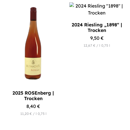
2024 Riesling „1898“ |
Trocken
9,50
€
12,67
€
/
l
0,75
l
2025 ROSEnberg |
Trocken
8,40
€
11,20
€
/
l
0,75
l