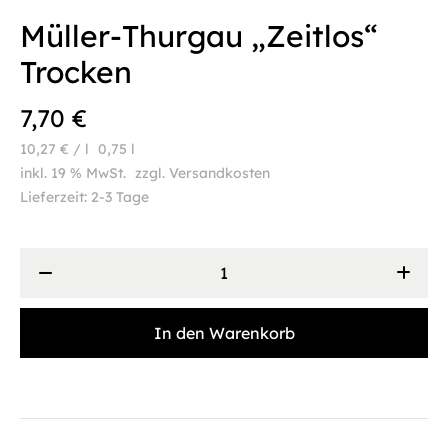
Müller-Thurgau „Zeitlos“
Trocken
7,70
€
10,27
€
/
l
0,75
l
inkl. 19 % MwSt.
zzgl.
Versandkosten
Lieferzeit:
2-3 Tage
Müller-
Thurgau
"Zeitlos"
Trocken
In den Warenkorb
Menge