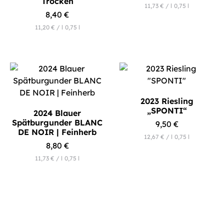
Trocken
11,73
€
/
l
0,75
l
8,40
€
11,20
€
/
l
0,75
l
2023 Riesling
„SPONTI“
2024 Blauer
Spätburgunder BLANC
9,50
€
DE NOIR | Feinherb
12,67
€
/
l
0,75
l
8,80
€
11,73
€
/
l
0,75
l