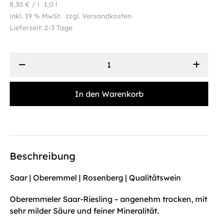
8,30
€
/
l
1,0
l
inkl. 19 % MwSt.
zzgl.
Versandkosten
Lieferzeit:
2-3 Tage
2023
Saar-
Riesling
|
In den Warenkorb
Trocken
|
Unsere
1-
Liter-
Klasse
Beschreibung
Menge
Saar | Oberemmel | Rosenberg | Qualitätswein
Oberemmeler Saar-Riesling – angenehm trocken, mit
sehr milder Säure und feiner Mineralität.