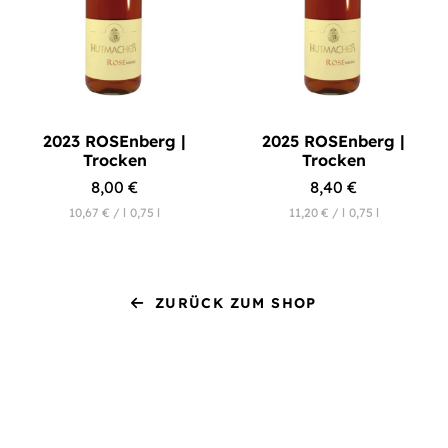
2023 ROSEnberg |
2025 ROSEnberg |
Trocken
Trocken
8,00
€
8,40
€
10,67
€
/
l
0,75
l
11,20
€
/
l
0,75
l
ZURÜCK ZUM SHOP