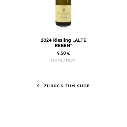
2024 Riesling „ALTE
REBEN“
9,50
€
12,67
€
/
l
0,75
l
ZURÜCK ZUM SHOP